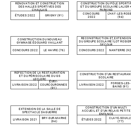
RÉNOVATION ET CONSTRUCTION
CONSTRUCTION DU PÔLE SPORTI
DES HALLES SPORTIVES DES
ET DU GROUPE SCOLAIRE LALIER 
CHAULAIS
PARKING
CONCOURS
L’HAŸ-LES-ROS
ÉTUDES 2022
GRIGNY (91)
2022
(94)
RECONSTRUCTION ET EXTENSIO
CONSTRUCTION DU NOUVEAU
DU GROUPE SCOLAIRE ÎLOT ROSIER
GYMNASE ÉDOUARD VAILLANT
DECOUR
CONCOURS 2022
LE HAVRE (76)
CONCOURS 2022
NANTERRE (92
RÉFECTION DE LA RESTAURATION
CONSTRUCTION D’UN RESTAURAN
ET DU PÉRISCOLAIRE DU GS
SCOLAIRE
LECLERC
ÉVRY-
FORGES-LES-
LIVRAISON 2022
LIVRAISON 2022
COURCOURONNES
BAINS (91)
(91)
CONSTRUCTION D’UN MULTI
EXTENSION DE LA SALLE DE
ACCUEIL ET D’UN RELAIS PETITE
SPECTACLE DAGUERRE
ENFANCE
BRY-SUR-MARNE
CLAYE-SOUILL
LIVRAISON 2021
ÉTUDES 2022
(94)
(77)