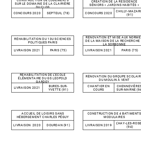
CONSTRUCTION DE LOGEMENTS
CRÉATION DE LA RÉSIDENCE
SUR LE DOMAINE DE LA CLAIRIÈRE
SÉNIORS « JARDINS HABITÉS »
DU CLOS
CHILLY-MAZAR
CONCOURS 2020
SEPTEUIL (78)
CONCOURS 2020
(91)
RÉNOVATION ET MISE AUX NORME
RÉHABILITATION DU 13U SCIENCES
DE LA MAISON DE LA RECHERCHE
POLITIQUES PARIS
LA SORBONNE
LIVRAISON 2021
PARIS (75)
LIVRAISON 2021
PARIS (75)
RÉHABILITATION DE L’ÉCOLE
RÉNOVATION DU GROUPE SCOLAIR
ÉLÉMENTAIRE DU GS LEOPOLD
DU MOULIN À VENT
GARDEY
BURES-SUR-
CHANTIER EN
CHENNEVIÈRES
LIVRAISON 2021
YVETTE (91)
COURS
SUR-MARNE (9
ACCUEIL DE LOISIRS SANS
CONSTRUCTION DE 4 BATIMENT
HÉBERGEMENT CHARLES PÉGUY
MODULAIRES
L’HAY-LES-ROS
LIVRAISON 2020
DOURDAN (91)
LIVRAISON 2019
(94)