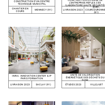
CONSTRUCTION DU SIÈGE DE
CONSTRUCTION D’UN CENTRE
L’ENTREPRISE REFLEX.CES
TECHNIQUE MUNICIPAL
(LABORATOIRE HAUTE SÉCURITÉ)
EVRY-
CHANTIER EN
MENNECY (91)
LIVRAISON 2023
COURCOURONN
COURS
(91)
UNITÉ DE VALORISATION
INRIA. INNOVATION CENTER & IP
ÉNERGÉTIQUE DES DÉCHETS DU
PARIS FORMATION
SIOM
LIVRAISON 2023
SACLAY (91)
ÉTUDES 2023
VILLEJUST