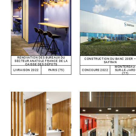
RÉNOVATION DES BUREAUX DU
CONSTRUCTION DU BANC 20ER 
SECTEUR ANATOLE FRANCE DE LA
SAFRAN
CAISSE DES DÉPOTS
MONTEREAU-
LIVRAISON 2022
PARIS (75)
CONCOURS 2022
SUR-LE-JARD
(77)