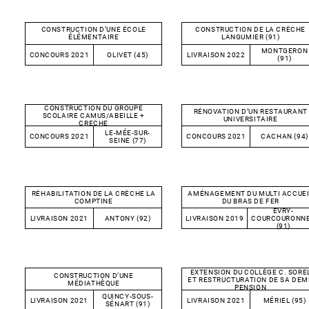
CONSTRUCTION D’UNE ÉCOLE
CONSTRUCTION DE LA CRÈCHE
ÉLÉMENTAIRE
LANGUMIER (91)
MONTGERON
CONCOURS 2021
OLIVET (45)
LIVRAISON 2022
(91)
CONSTRUCTION DU GROUPE
RÉNOVATION D’UN RESTAURANT
SCOLAIRE CAMUS/ABEILLE +
UNIVERSITAIRE
CRECHE
LE-MÉE-SUR-
CONCOURS 2021
CONCOURS 2021
CACHAN (94)
SEINE (77)
RÉHABILITATION DE LA CRÈCHE LA
AMÉNAGEMENT DU MULTI ACCUEI
COMPTINE
DU BRAS DE FER
EVRY-
LIVRAISON 2021
ANTONY (92)
LIVRAISON 2019
COURCOURONN
(91)
EXTENSION DU COLLÈGE C. SORE
CONSTRUCTION D’UNE
ET RESTRUCTURATION DE SA DEMI
MÉDIATHÈQUE
PENSION
QUINCY-SOUS-
LIVRAISON 2021
LIVRAISON 2021
MÉRIEL (95)
SÉNART (91)