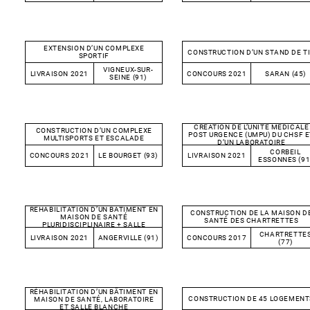
EXTENSION D’UN COMPLEXE
CONSTRUCTION D’UN STAND DE T
SPORTIF
VIGNEUX-SUR-
LIVRAISON 2021
CONCOURS 2021
SARAN (45)
SEINE (91)
CRÉATION DE L’UNITÉ MÉDICALE
CONSTRUCTION D’UN COMPLEXE
POST URGENCE (UMPU) DU CHSF E
MULTISPORTS ET ESCALADE
D’UN LABORATOIRE
CORBEIL
CONCOURS 2021
LE BOURGET (93)
LIVRAISON 2021
ESSONNES (91
RÉHABILITATION D’UN BÂTIMENT EN
CONSTRUCTION DE LA MAISON D
MAISON DE SANTÉ
SANTÉ DES CHARTRETTES
PLURIDISCIPLINAIRE + SALLE
BLANCHE
CHARTRETTE
LIVRAISON 2021
ANGERVILLE (91)
CONCOURS 2017
(77)
RÉHABILITATION D’UN BÂTIMENT EN
CONSTRUCTION DE 45 LOGEMENT
MAISON DE SANTÉ, LABORATOIRE
ET SALLE BLANCHE