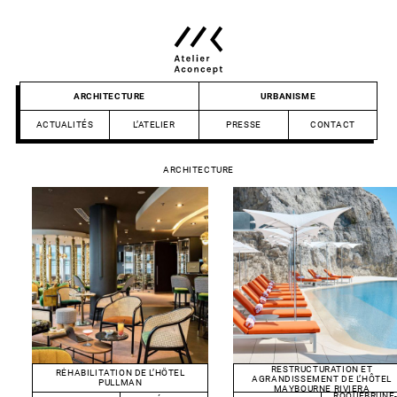
Skip
to
content
Atelier
ARCHITECTURE
URBANISME
Aconcept
ACTUALITÉS
L’ATELIER
PRESSE
CONTACT
ARCHITECTURE
RESTRUCTURATION ET
RÉHABILITATION DE L’HÔTEL
AGRANDISSEMENT DE L’HÔTEL
PULLMAN
MAYBOURNE RIVIERA
ROQUEBRUNE