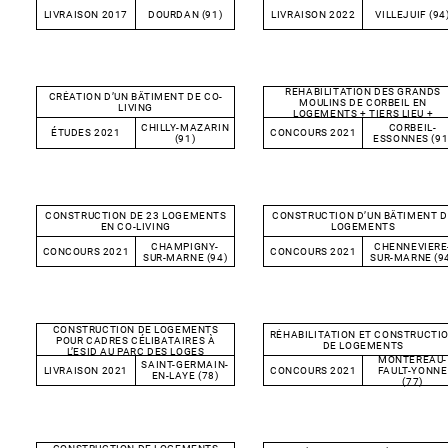
LIVRAISON 2017
DOURDAN (91)
LIVRAISON 2022
VILLEJUIF (94
RÉHABILITATION DES GRANDS
CRÉATION D’UN BÂTIMENT DE CO-
MOULINS DE CORBEIL EN
LIVING
LOGEMENTS + TIERS LIEU +
RESTAURATION
CHILLY-MAZARIN
CORBEIL-
ÉTUDES 2021
CONCOURS 2021
(91)
ESSONNES (91
CONSTRUCTION DE 23 LOGEMENTS
CONSTRUCTION D’UN BÂTIMENT D
EN CO-LIVING
LOGEMENTS
CHAMPIGNY-
CHENNEVIERE
CONCOURS 2021
CONCOURS 2021
SUR-MARNE (94)
SUR-MARNE (9
CONSTRUCTION DE LOGEMENTS
RÉHABILITATION ET CONSTRUCTI
POUR CADRES CÉLIBATAIRES À
DE LOGEMENTS
L’ESID AU PARC DES LOGES
MONTEREAU-
SAINT-GERMAIN-
LIVRAISON 2021
CONCOURS 2021
FAULT-YONNE
EN-LAYE (78)
(77)