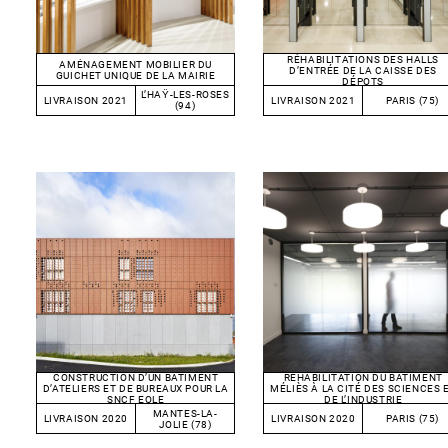
RÉHABILITATIONS DES HALLS
AMÉNAGEMENT MOBILIER DU
D’ENTRÉE DE LA CAISSE DES
GUICHET UNIQUE DE LA MAIRIE
DÉPOTS
L’HAŸ-LES-ROSES
LIVRAISON 2021
LIVRAISON 2021
PARIS (75)
(94)
CONSTRUCTION D’UN BATIMENT
RÉHABILITATION DU BATIMENT
D’ATELIERS ET DE BUREAUX POUR LA
MÉLIÈS À LA CITÉ DES SCIENCES 
SNCF EOLE
DE L’INDUSTRIE
MANTES-LA-
LIVRAISON 2020
LIVRAISON 2020
PARIS (75)
JOLIE (78)