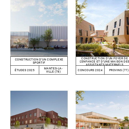
CONSTRUCTION D’UN FOYER DE
CONSTRUCTION D’UN COMPLEXE
L’ENFANCE ET D’UNE MAISON DE
SPORTIF
ASSISTANTS MATERNELS
MANTES-LA-
ÉTUDES 2025
CONCOURS 2024
PROVINS (77)
VILLE (78)