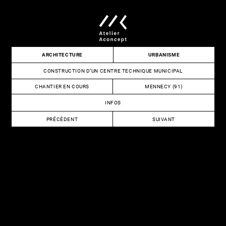
Skip
to
content
Atelier
ARCHITECTURE
URBANISME
Aconcept
CONSTRUCTION D’UN CENTRE TECHNIQUE MUNICIPAL
CHANTIER EN COURS
MENNECY (91)
INFOS
NAVIGATION
PRÉCÉDENT
SUIVANT
DE
CONSTRUCTION
AMENAGEMENT
DU
D’UN
L’ARTICLE
SIÈGE
CABINET
DE
MEDICAL
L’ENTREPRISE
REFLEX.CES
(LABORATOIRE
HAUTE
SÉCURITÉ)