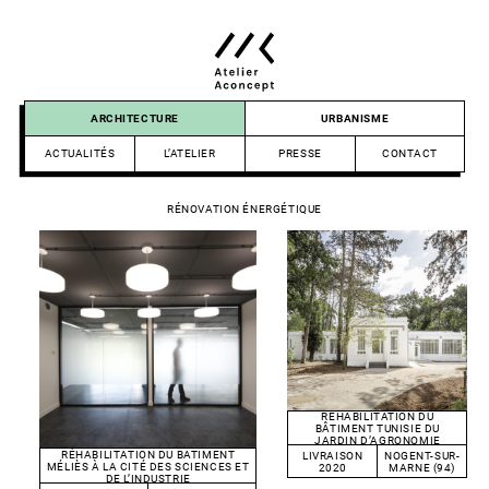
Skip
to
content
Atelier
ARCHITECTURE
URBANISME
Aconcept
ACTUALITÉS
L’ATELIER
PRESSE
CONTACT
RÉNOVATION ÉNERGÉTIQUE
RÉHABILITATION DU
BÂTIMENT TUNISIE DU
JARDIN D’AGRONOMIE
TROPICALE EN TIERS LIEU
RÉHABILITATION DU BATIMENT
LIVRAISON
NOGENT-SUR-
MÉLIÈS À LA CITÉ DES SCIENCES ET
2020
MARNE (94)
DE L’INDUSTRIE