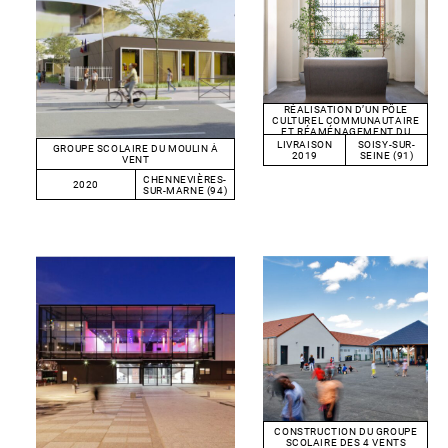
RÉALISATION D’UN PÔLE
CULTUREL COMMUNAUTAIRE
ET RÉAMÉNAGEMENT DU
CHÂTEAU DU GRAND VENEUR
LIVRAISON
SOISY-SUR-
GROUPE SCOLAIRE DU MOULIN À
2019
SEINE (91)
VENT
CHENNEVIÈRES-
2020
SUR-MARNE (94)
CONSTRUCTION DU GROUPE
SCOLAIRE DES 4 VENTS