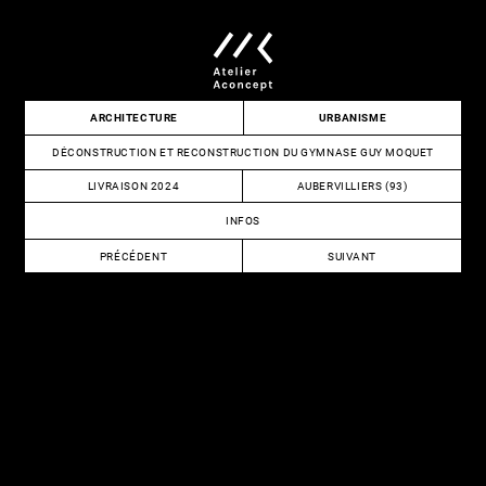
Skip
to
content
Atelier
ARCHITECTURE
URBANISME
Aconcept
DÉCONSTRUCTION ET RECONSTRUCTION DU GYMNASE GUY MOQUET
LIVRAISON 2024
AUBERVILLIERS (93)
INFOS
NAVIGATION
PRÉCÉDENT
SUIVANT
DE
RESTRUCTURATION
CONSTRUCTION
DU
DU
L’ARTICLE
CREPS
COMPLEXE
SPORTIF
NIKOLA
KARABATIC