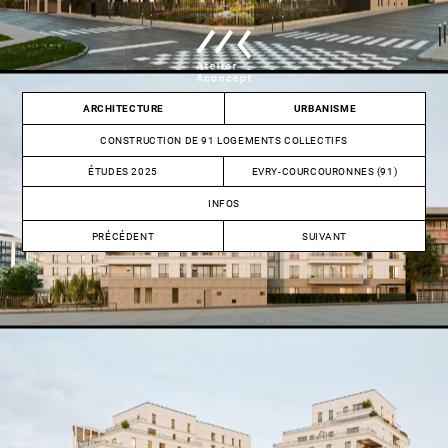
Skip
to
content
Atelier
ARCHITECTURE
URBANISME
Aconcept
CONSTRUCTION DE 91 LOGEMENTS COLLECTIFS
ÉTUDES 2025
EVRY-COURCOURONNES (91)
INFOS
NAVIGATION
PRÉCÉDENT
SUIVANT
DE
CONSTRUCTION
CONSTRUCTION
DE
DE
L’ARTICLE
106
54
LOGEMENTS
LOGEMENTS
COLLECTIFS