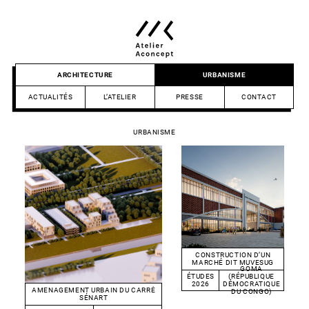
Skip
to
content
Atelier
ARCHITECTURE
URBANISME
Aconcept
ACTUALITÉS
L’ATELIER
PRESSE
CONTACT
URBANISME
CONSTRUCTION D’UN
MARCHÉ DIT MUVESUG
GOMA
ÉTUDES
(RÉPUBLIQUE
2026
DÉMOCRATIQUE
AMENAGEMENT URBAIN DU CARRÉ
DU CONGO)
SÉNART