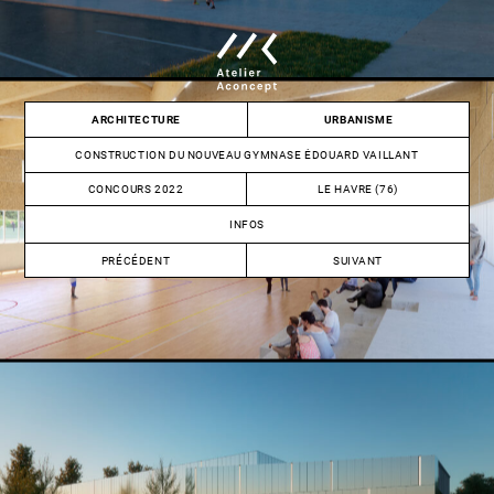
Skip
to
content
Atelier
ARCHITECTURE
URBANISME
Aconcept
CONSTRUCTION DU NOUVEAU GYMNASE ÉDOUARD VAILLANT
CONCOURS 2022
LE HAVRE (76)
INFOS
NAVIGATION
PRÉCÉDENT
SUIVANT
DE
RECONSTRUCTION
CONSTRUCTION
ET
DU
L’ARTICLE
EXTENSION
PÔLE
DU
SPORTIF
GROUPE
ET
SCOLAIRE
DU
ÎLOT
GROUPE
ROSIER
SCOLAIRE
/
LALIER
DECOUR
+
PARKING