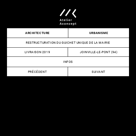
Skip
to
content
Atelier
ARCHITECTURE
URBANISME
Aconcept
RESTRUCTURATION DU GUICHET UNIQUE DE LA MAIRIE
LIVRAISON 2019
JOINVILLE-LE-PONT (94)
INFOS
NAVIGATION
PRÉCÉDENT
SUIVANT
DE
RÉAMÉNAGEMENT
REGROUPEMENT
DES
DE
L’ARTICLE
ESPACES
LA
DE
PUI
TRAVAIL
ET
DE
DE
TELECOM
LA
PARIS
PLD
SUD
DU
SDIS
91