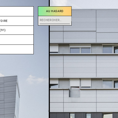
AU HASARD
Rechercher :
TOIRE
(91)
UCTION
XE
PORTS
DE