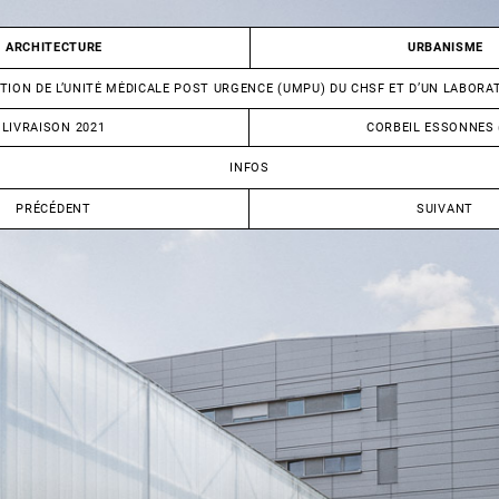
ARCHITECTURE
URBANISME
TION DE L’UNITÉ MÉDICALE POST URGENCE (UMPU) DU CHSF ET D’UN LABORA
LIVRAISON 2021
CORBEIL ESSONNES 
INFOS
PRÉCÉDENT
SUIVANT
RÉHABILITATION
CONSTR
D’UN
D’UN
BÂTIMENT
COMPLE
EN
MULTIS
MAISON
ET
DE
ESCALA
SANTÉ
PLURIDISCIPLINAIRE
+
SALLE
BLANCHE