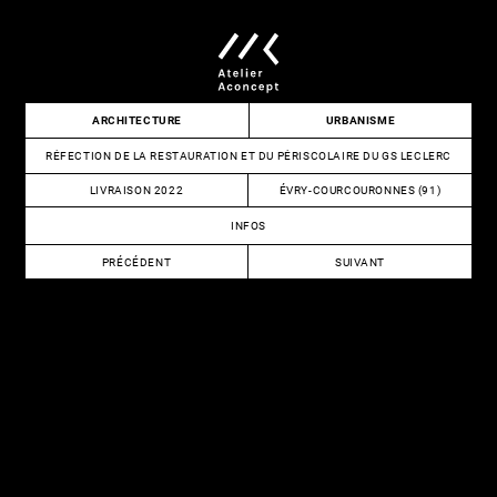
Skip
to
content
Atelier
ARCHITECTURE
URBANISME
Aconcept
RÉFECTION DE LA RESTAURATION ET DU PÉRISCOLAIRE DU GS LECLERC
LIVRAISON 2022
ÉVRY-COURCOURONNES (91)
INFOS
NAVIGATION
PRÉCÉDENT
SUIVANT
DE
CONSTRUCTION
RECONSTRUCTION
D’UN
ET
L’ARTICLE
RESTAURANT
EXTENSION
SCOLAIRE
DU
GROUPE
SCOLAIRE
ÎLOT
ROSIER
/
DECOUR