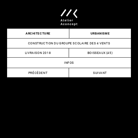
Skip
to
content
Atelier
ARCHITECTURE
URBANISME
Aconcept
CONSTRUCTION DU GROUPE SCOLAIRE DES 4 VENTS
LIVRAISON 2018
BOISSEAUX (45)
INFOS
NAVIGATION
PRÉCÉDENT
SUIVANT
DE
CONSTRUCTION
RESTRUCTURATION
DU
DE
L’ARTICLE
GROUPE
LA
SCOLAIRE
SALLE
COROT
DE
SPECTACLE
JEAN
LURÇAT