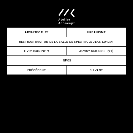
Skip
to
content
Atelier
ARCHITECTURE
URBANISME
Aconcept
RESTRUCTURATION DE LA SALLE DE SPECTACLE JEAN LURÇAT
LIVRAISON 2019
JUVISY-SUR-ORGE (91)
INFOS
NAVIGATION
PRÉCÉDENT
SUIVANT
DE
CONSTRUCTION
RÉALISATION
DU
D’UN
L’ARTICLE
GROUPE
PÔLE
SCOLAIRE
CULTUREL
DES
COMMUNAUTAIRE
4
ET
VENTS
RÉAMÉNAGEMENT
DU
CHÂTEAU
DU
GRAND
VENEUR