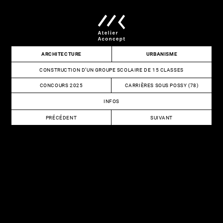
Skip
to
content
Atelier
ARCHITECTURE
URBANISME
Aconcept
CONSTRUCTION D’UN GROUPE SCOLAIRE DE 15 CLASSES
CONCOURS 2025
CARRIÈRES SOUS POSSY (78)
INFOS
NAVIGATION
PRÉCÉDENT
SUIVANT
DE
CONSTRUCTION
CONSTRUCTION
DU
D’UN
L’ARTICLE
COMPLEXE
GROUPE
SPORTIF
SCOLAIRE
D’EXCELLENCE