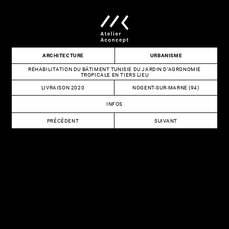
Skip
to
content
Atelier
ARCHITECTURE
URBANISME
Aconcept
RÉHABILITATION DU BÂTIMENT TUNISIE DU JARDIN D’AGRONOMIE
TROPICALE EN TIERS LIEU
LIVRAISON 2020
NOGENT-SUR-MARNE (94)
INFOS
NAVIGATION
PRÉCÉDENT
SUIVANT
DE
REGROUPEMENT
RÉHABILITATION
DE
DU
L’ARTICLE
LA
BATIMENT
PUI
MÉLIÈS
ET
À
DE
LA
LA
CITÉ
PLD
DES
DU
SCIENCES
SDIS
ET
91
DE
L’INDUSTRIE