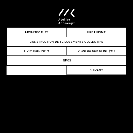
Skip
to
content
Atelier
ARCHITECTURE
URBANISME
Aconcept
CONSTRUCTION DE 62 LOGEMENTS COLLECTIFS
LIVRAISON 2019
VIGNEUX-SUR-SEINE (91)
INFOS
NAVIGATION
SUIVANT
DE
RÉHABILITATION
DES
L’ARTICLE
TRIBUNES
ET
DES
BUREAUX
DE
LA
HALLE
MAIGROT