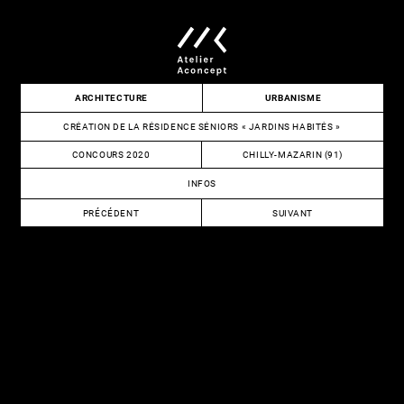
Skip
to
content
Atelier
ARCHITECTURE
URBANISME
Aconcept
CRÉATION DE LA RÉSIDENCE SÉNIORS « JARDINS HABITÉS »
CONCOURS 2020
CHILLY-MAZARIN (91)
INFOS
NAVIGATION
PRÉCÉDENT
SUIVANT
DE
RÉHABILITATION
CONSTRUCTION
DU
DE
L’ARTICLE
13U
LOGEMENTS
SCIENCES
SUR
POLITIQUES
LE
PARIS
DOMAINE
DE
LA
CLAIRIÈRE
DU
CLOS